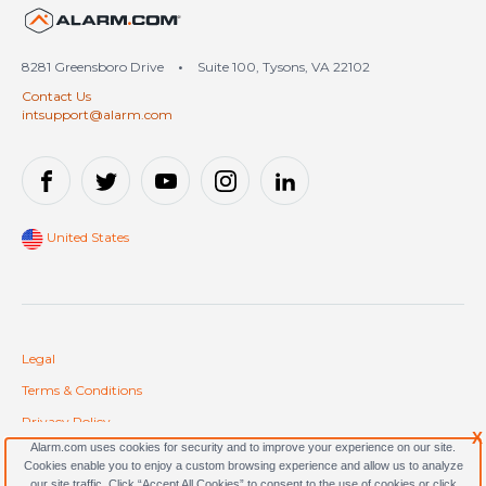
United States (en-US)
8281 Greensboro Drive
•
Suite 100, Tysons, VA 22102
Contact Us
intsupport@alarm.com
United States
Legal
Terms & Conditions
Privacy Policy
X
Alarm.com uses cookies for security and to improve your experience on our site.
Cookie Policy
Cookies enable you to enjoy a custom browsing experience and allow us to analyze
our site traffic. Click “Accept All Cookies” to consent to the use of cookies or click